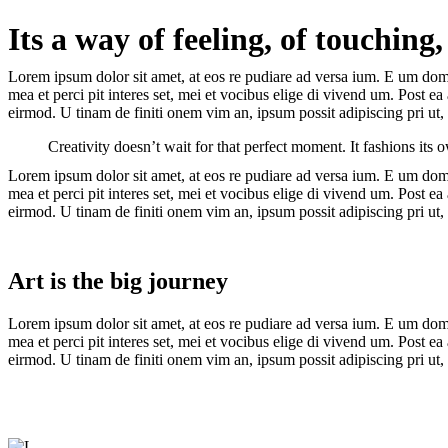
Ir
Its a way of feeling, of touching,
para
o
Lorem ipsum dolor sit amet, at eos re pudiare ad versa ium. E um domin
conteúdo
mea et perci pit interes set, mei et vocibus elige di vivend um. Post 
eirmod. U tinam de finiti onem vim an, ipsum possit adipiscing pri ut, 
Creativity doesn’t wait for that perfect moment. It fashions its
Lorem ipsum dolor sit amet, at eos re pudiare ad versa ium. E um domin
mea et perci pit interes set, mei et vocibus elige di vivend um. Post 
eirmod. U tinam de finiti onem vim an, ipsum possit adipiscing pri ut, 
Art is the big journey
Lorem ipsum dolor sit amet, at eos re pudiare ad versa ium. E um domin
mea et perci pit interes set, mei et vocibus elige di vivend um. Post 
eirmod. U tinam de finiti onem vim an, ipsum possit adipiscing pri ut, 