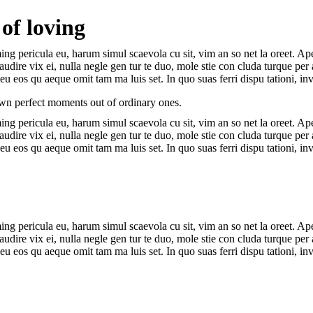
 of loving
g pericula eu, harum simul scaevola cu sit, vim an so net la oreet. Ape
ea audire vix ei, nulla negle gen tur te duo, mole stie con cluda turque
eu eos qu aeque omit tam ma luis set. In quo suas ferri dispu tationi, i
 own perfect moments out of ordinary ones.
g pericula eu, harum simul scaevola cu sit, vim an so net la oreet. Ape
ea audire vix ei, nulla negle gen tur te duo, mole stie con cluda turque
eu eos qu aeque omit tam ma luis set. In quo suas ferri dispu tationi, i
g pericula eu, harum simul scaevola cu sit, vim an so net la oreet. Ape
ea audire vix ei, nulla negle gen tur te duo, mole stie con cluda turque
eu eos qu aeque omit tam ma luis set. In quo suas ferri dispu tationi, i