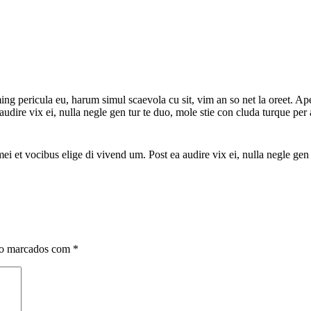
g pericula eu, harum simul scaevola cu sit, vim an so net la oreet. Ape
ea audire vix ei, nulla negle gen tur te duo, mole stie con cluda turque
, mei et vocibus elige di vivend um. Post ea audire vix ei, nulla negle g
ão marcados com
*