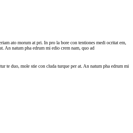
riam ato morum at pri. In pro la bore con tentiones medi ocritat em,
 per at. An natum pha edrum mi edio crem nam, quo ad
en tur te duo, mole stie con cluda turque per at. An natum pha edrum mi