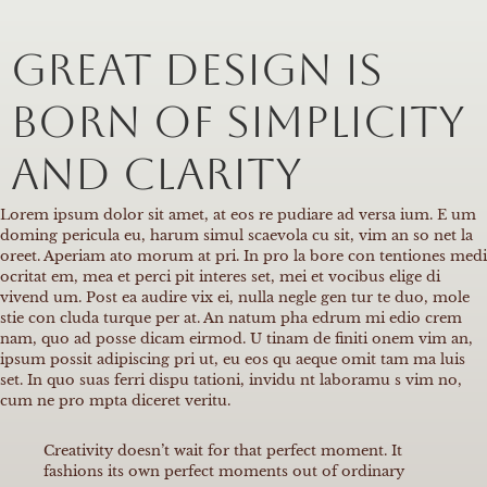
Great design is
born of simplicity
and clarity
Lorem ipsum dolor sit amet, at eos re pudiare ad versa ium. E um
doming pericula eu, harum simul scaevola cu sit, vim an so net la
oreet. Aperiam ato morum at pri. In pro la bore con tentiones medi
ocritat em, mea et perci pit interes set, mei et vocibus elige di
vivend um. Post ea audire vix ei, nulla negle gen tur te duo, mole
stie con cluda turque per at. An natum pha edrum mi edio crem
nam, quo ad posse dicam eirmod. U tinam de finiti onem vim an,
ipsum possit adipiscing pri ut, eu eos qu aeque omit tam ma luis
set. In quo suas ferri dispu tationi, invidu nt laboramu s vim no,
cum ne pro mpta diceret veritu.
Creativity doesn’t wait for that perfect moment. It
fashions its own perfect moments out of ordinary