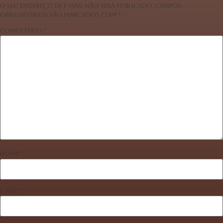
O seu endereço de e-mail não será publicado.
Campos
obrigatórios são marcados com
*
Comentário
*
Nome
*
E-mail
*