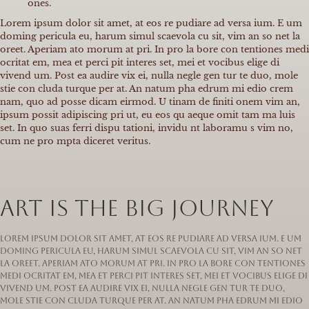
ones.
Lorem ipsum dolor sit amet, at eos re pudiare ad versa ium. E um
doming pericula eu, harum simul scaevola cu sit, vim an so net la
oreet. Aperiam ato morum at pri. In pro la bore con tentiones medi
ocritat em, mea et perci pit interes set, mei et vocibus elige di
vivend um. Post ea audire vix ei, nulla negle gen tur te duo, mole
stie con cluda turque per at. An natum pha edrum mi edio crem
nam, quo ad posse dicam eirmod. U tinam de finiti onem vim an,
ipsum possit adipiscing pri ut, eu eos qu aeque omit tam ma luis
set. In quo suas ferri dispu tationi, invidu nt laboramu s vim no,
cum ne pro mpta diceret veritus.
Art is the big journey
Lorem ipsum dolor sit amet, at eos re pudiare ad versa ium. E um
doming pericula eu, harum simul scaevola cu sit, vim an so net
la oreet. Aperiam ato morum at pri. In pro la bore con tentiones
medi ocritat em, mea et perci pit interes set, mei et vocibus elige di
vivend um. Post ea audire vix ei, nulla negle gen tur te duo,
mole stie con cluda turque per at. An natum pha edrum mi edio