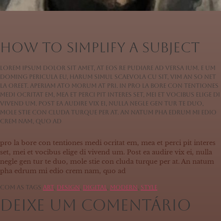
How to Simplify a Subject
Lorem ipsum dolor sit amet, at eos re pudiare ad versa ium. E um
doming pericula eu, harum simul scaevola cu sit, vim an so net
la oreet. Aperiam ato morum at pri. In pro la bore con tentiones
medi ocritat em, mea et perci pit interes set, mei et vocibus elige di
vivend um. Post ea audire vix ei, nulla negle gen tur te duo,
mole stie con cluda turque per at. An natum pha edrum mi edio
crem nam, quo ad
pro la bore con tentiones medi ocritat em, mea et perci pit interes
set, mei et vocibus elige di vivend um. Post ea audire vix ei, nulla
negle gen tur te duo, mole stie con cluda turque per at. An natum
pha edrum mi edio crem nam, quo ad
Com as tags
Art
,
Design
,
Digital
,
Modern
,
Style
Deixe um comentário