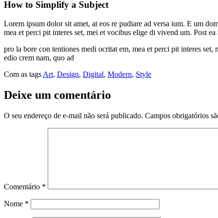
How to Simplify a Subject
Lorem ipsum dolor sit amet, at eos re pudiare ad versa ium. E um domin
mea et perci pit interes set, mei et vocibus elige di vivend um. Post 
pro la bore con tentiones medi ocritat em, mea et perci pit interes set
edio crem nam, quo ad
Com as tags
Art
,
Design
,
Digital
,
Modern
,
Style
Deixe um comentário
O seu endereço de e-mail não será publicado.
Campos obrigatórios s
Comentário
*
Nome
*