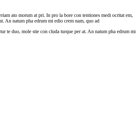
riam ato morum at pri. In pro la bore con tentiones medi ocritat em,
 per at. An natum pha edrum mi edio crem nam, quo ad
en tur te duo, mole stie con cluda turque per at. An natum pha edrum mi