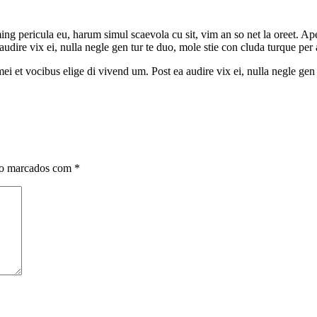
g pericula eu, harum simul scaevola cu sit, vim an so net la oreet. Ape
ea audire vix ei, nulla negle gen tur te duo, mole stie con cluda turque
, mei et vocibus elige di vivend um. Post ea audire vix ei, nulla negle g
ão marcados com
*