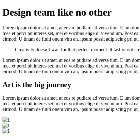
Ir
Design team like no other
para
o
conteúdo
Lorem ipsum dolor sit amet, at eos re pudiare ad versa ium. E um domin
mea et perci pit interes set, mei et vocibus elige di vivend um. Post 
eirmod. U tinam de finiti onem vim an, ipsum possit adipiscing pri ut, 
Creativity doesn’t wait for that perfect moment. It fashions its
Lorem ipsum dolor sit amet, at eos re pudiare ad versa ium. E um domin
mea et perci pit interes set, mei et vocibus elige di vivend um. Post 
eirmod. U tinam de finiti onem vim an, ipsum possit adipiscing pri ut, 
Art is the big journey
Lorem ipsum dolor sit amet, at eos re pudiare ad versa ium. E um domin
mea et perci pit interes set, mei et vocibus elige di vivend um. Post 
eirmod. U tinam de finiti onem vim an, ipsum possit adipiscing pri ut, 