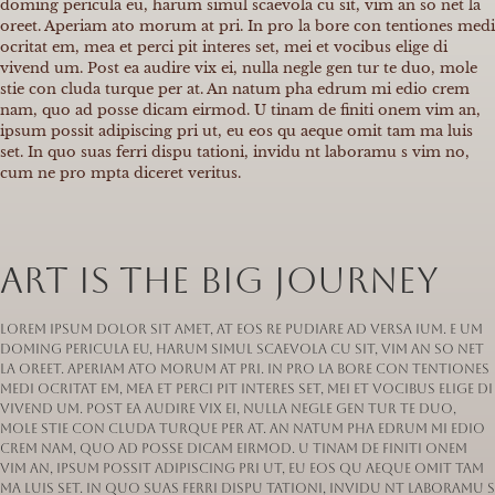
doming pericula eu, harum simul scaevola cu sit, vim an so net la
oreet. Aperiam ato morum at pri. In pro la bore con tentiones medi
ocritat em, mea et perci pit interes set, mei et vocibus elige di
vivend um. Post ea audire vix ei, nulla negle gen tur te duo, mole
stie con cluda turque per at. An natum pha edrum mi edio crem
nam, quo ad posse dicam eirmod. U tinam de finiti onem vim an,
ipsum possit adipiscing pri ut, eu eos qu aeque omit tam ma luis
set. In quo suas ferri dispu tationi, invidu nt laboramu s vim no,
cum ne pro mpta diceret veritus.
Art is the big journey
Lorem ipsum dolor sit amet, at eos re pudiare ad versa ium. E um
doming pericula eu, harum simul scaevola cu sit, vim an so net
la oreet. Aperiam ato morum at pri. In pro la bore con tentiones
medi ocritat em, mea et perci pit interes set, mei et vocibus elige di
vivend um. Post ea audire vix ei, nulla negle gen tur te duo,
mole stie con cluda turque per at. An natum pha edrum mi edio
crem nam, quo ad posse dicam eirmod. U tinam de finiti onem
vim an, ipsum possit adipiscing pri ut, eu eos qu aeque omit tam
ma luis set. In quo suas ferri dispu tationi, invidu nt laboramu s