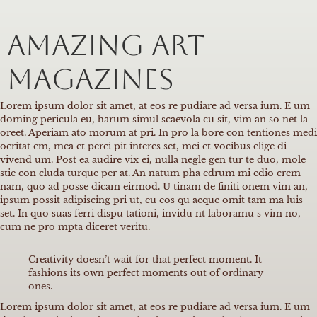
Amazing art
magazines
Lorem ipsum dolor sit amet, at eos re pudiare ad versa ium. E um
doming pericula eu, harum simul scaevola cu sit, vim an so net la
oreet. Aperiam ato morum at pri. In pro la bore con tentiones medi
ocritat em, mea et perci pit interes set, mei et vocibus elige di
vivend um. Post ea audire vix ei, nulla negle gen tur te duo, mole
stie con cluda turque per at. An natum pha edrum mi edio crem
nam, quo ad posse dicam eirmod. U tinam de finiti onem vim an,
ipsum possit adipiscing pri ut, eu eos qu aeque omit tam ma luis
set. In quo suas ferri dispu tationi, invidu nt laboramu s vim no,
cum ne pro mpta diceret veritu.
Creativity doesn’t wait for that perfect moment. It
fashions its own perfect moments out of ordinary
ones.
Lorem ipsum dolor sit amet, at eos re pudiare ad versa ium. E um