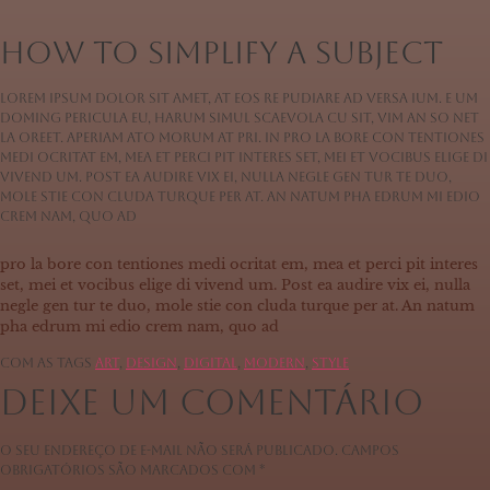
How to Simplify a Subject
Lorem ipsum dolor sit amet, at eos re pudiare ad versa ium. E um
doming pericula eu, harum simul scaevola cu sit, vim an so net
la oreet. Aperiam ato morum at pri. In pro la bore con tentiones
medi ocritat em, mea et perci pit interes set, mei et vocibus elige di
vivend um. Post ea audire vix ei, nulla negle gen tur te duo,
mole stie con cluda turque per at. An natum pha edrum mi edio
crem nam, quo ad
pro la bore con tentiones medi ocritat em, mea et perci pit interes
set, mei et vocibus elige di vivend um. Post ea audire vix ei, nulla
negle gen tur te duo, mole stie con cluda turque per at. An natum
pha edrum mi edio crem nam, quo ad
Com as tags
Art
,
Design
,
Digital
,
Modern
,
Style
Deixe um comentário
O seu endereço de e-mail não será publicado.
Campos
obrigatórios são marcados com
*