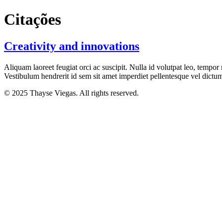
Ir
Citações
para
o
conteúdo
Creativity and innovations
Aliquam laoreet feugiat orci ac suscipit. Nulla id volutpat leo, tempor
Vestibulum hendrerit id sem sit amet imperdiet pellentesque vel dictum
© 2025 Thayse Viegas. All rights reserved.